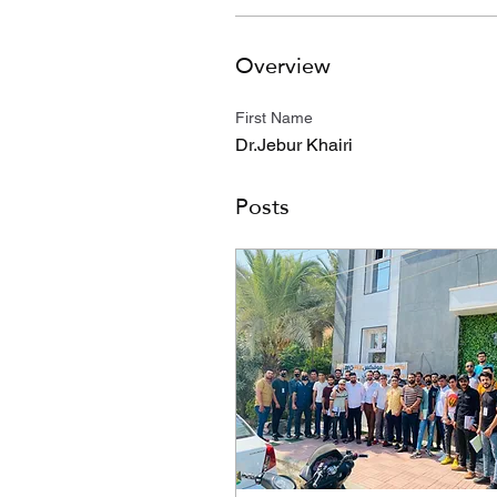
Overview
First Name
Dr.Jebur Khairi
Posts