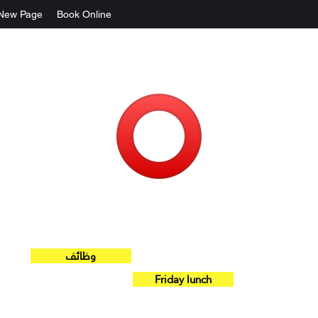
New Page
Book Online
Platfo
rm
وظائف
Friday lunch