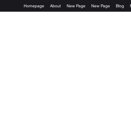
Homepage
About
New Page
New Page
Blog